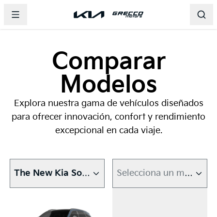
Abrir menu principal
Página principal de Grecco Motors
Página principal de Grecco 
Abri
Comparar
Modelos
Explora nuestra gama de vehículos diseñados
para ofrecer innovación, confort y rendimiento
excepcional en cada viaje.
The New Kia Sorento
Selecciona un modelo