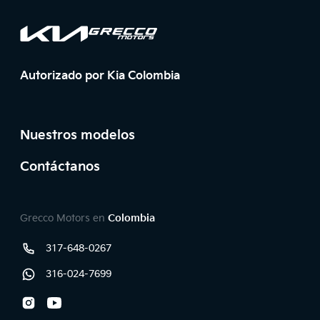
Página principal de Grecco Motors
Página principal de Grecco Motors
Autorizado por Kia Colombia
Pie de página
Nuestros modelos
Contáctanos
Teléfonos y redes sociales
Grecco Motors en
Colombia
317-648-0267
Línea
316-024-7699
Whatsapp
Instagram
Youtube